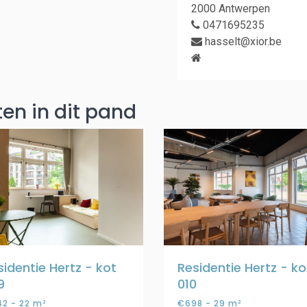
2000 Antwerpen
0471695235
hasselt@xior.be
en in dit pand
sidentie Hertz - kot
Residentie Hertz - ko
9
010
2 - 22 m²
€698 - 29 m²