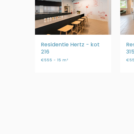
Residentie Hertz - kot
Re
216
31
€555 - 15 m²
€55