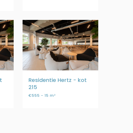
t
Residentie Hertz - kot
215
€555 - 15 m²