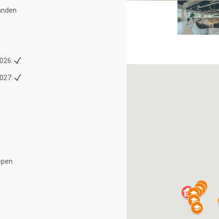
anden
026:
027:
epen