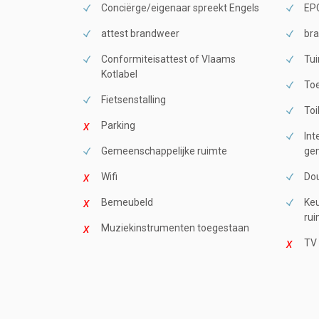
Conciërge/eigenaar spreekt Engels
EPC
attest brandweer
bra
Conformiteisattest of Vlaams
Tui
Kotlabel
Toe
Fietsenstalling
Toi
Parking
Int
Gemeenschappelijke ruimte
gem
Wifi
Dou
Bemeubeld
Keu
rui
Muziekinstrumenten toegestaan
TV