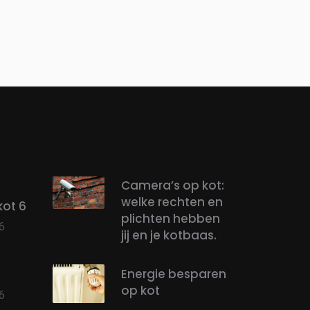
Camera’s op kot:
welke rechten en
kot 6
plichten hebben
6
jij en je kotbaas.
Energie besparen
op kot
6