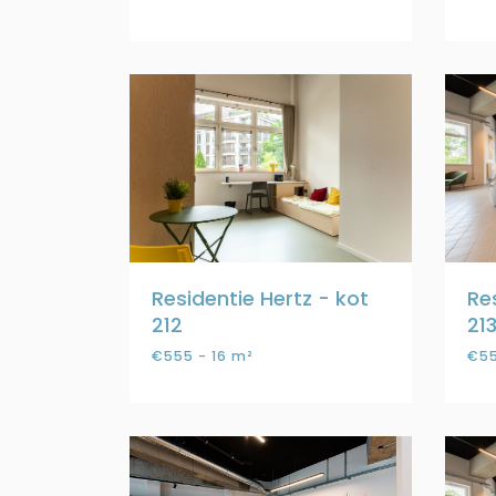
Residentie Hertz - kot
Re
212
21
€555 - 16 m²
€55