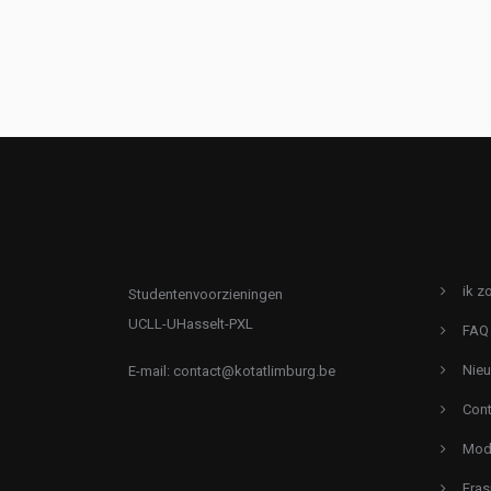
ik z
Studentenvoorzieningen
UCLL-UHasselt-PXL
FAQ
Nie
E-mail:
contact@kotatlimburg.be
Cont
Mode
Eras