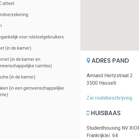
 attest
ndverzekering
n
gankelijk voor rolstoelgebruikers
let (in de kamer)
ADRES PAND
ernet (in de kamer en
eenschappelijke ruimtes)
Armand Hertzstraat 2
che (in de kamer)
3500 Hasselt
ken (in een gemeenschappelijke
mte)
Zie routebeschrijving
HUISBAAS
Studenthousing NV XIO
Frankrijklei 64