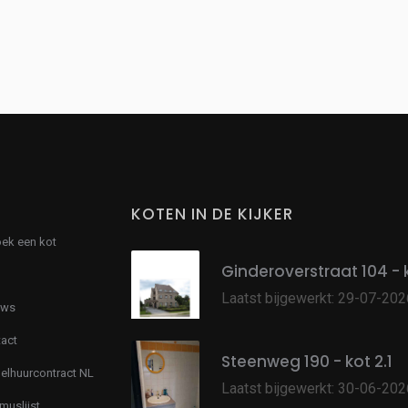
KOTEN IN DE KIJKER
oek een kot
Ginderoverstraat 104 - 
Laatst bijgewerkt: 29-07-202
uws
act
Steenweg 190 - kot 2.1
lhuurcontract NL
Laatst bijgewerkt: 30-06-202
muslijst