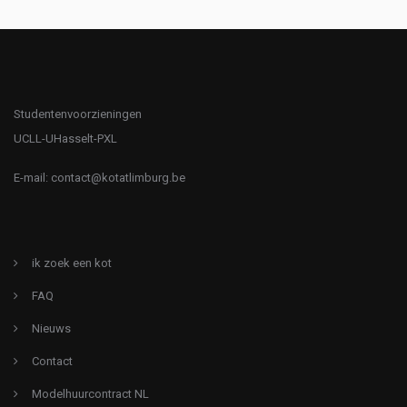
Studentenvoorzieningen
UCLL-UHasselt-PXL
E-mail:
contact@kotatlimburg.be
ik zoek een kot
FAQ
Nieuws
Contact
Modelhuurcontract NL