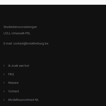
Studentenvoorzieningen
UCLL-UHasselt-PXL
E-mail:
contact@kotatlimburg.be
ik zoek een kot
FAQ
Nieuws
Contact
Modelhuurcontract NL