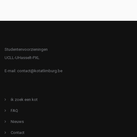
Studentenvoorzieningen
UCLL-UHasselt-PXL
E-mail:
contact@kotatlimburg.be
ik zoek een kot
FAQ
Nieuws
Contact