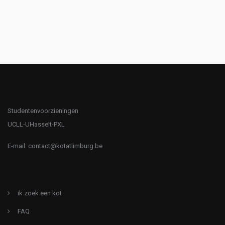
Studentenvoorzieningen
UCLL-UHasselt-PXL
E-mail:
contact@kotatlimburg.be
ik zoek een kot
FAQ