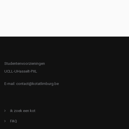
Studentenvoorzieningen
UCLL-UHasselt-PXL
E-mail:
contact@kotatlimburg.be
ik zoek een kot
FAQ