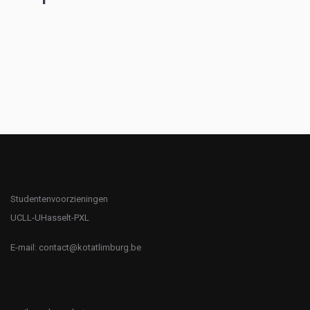
Studentenvoorzieningen
UCLL-UHasselt-PXL
E-mail:
contact@kotatlimburg.be