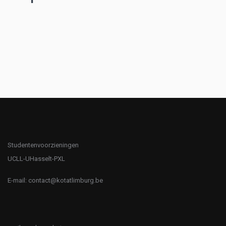
Studentenvoorzieningen
UCLL-UHasselt-PXL
E-mail:
contact@kotatlimburg.be