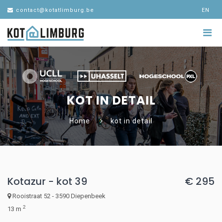
contact@kotatlimburg.be
EN
KOT IN DETAIL
Home
kot in detail
Kotazur - kot 39
€ 295
Rooistraat 52 - 3590 Diepenbeek
2
13 m