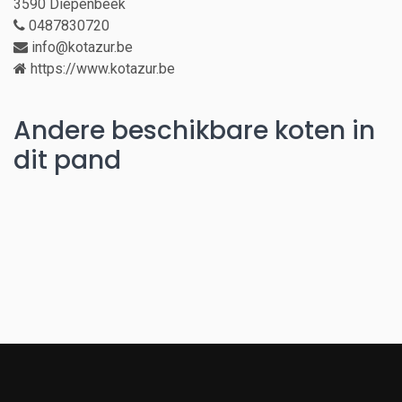
3590 Diepenbeek
0487830720
info@kotazur.be
https://www.kotazur.be
Andere beschikbare koten in
dit pand