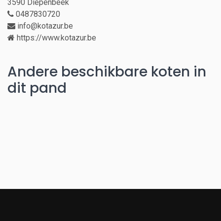
3590 Diepenbeek
0487830720
info@kotazur.be
https://www.kotazur.be
Andere beschikbare koten in
dit pand