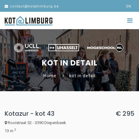
contact@kotatlimburg.be
EN
KOT IN DETAIL
Home
kot in detail
Kotazur - kot 43
€ 295
Rooistraat 52 - 3590 Diepenbeek
2
13 m