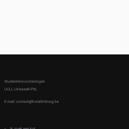
Studentenvoorzieningen
UCLL-UHasselt-PXL
E-mail:
contact@kotatlimburg.be
ik zoek een kot