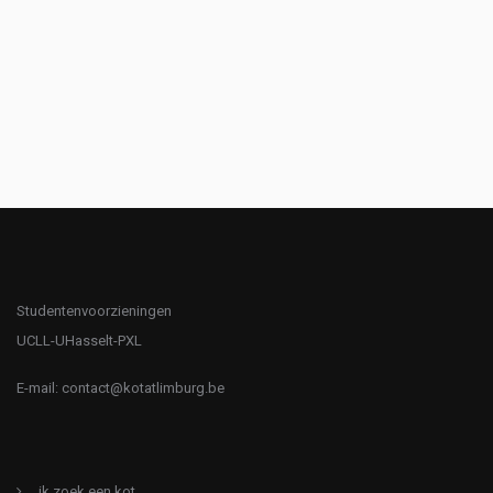
Studentenvoorzieningen
UCLL-UHasselt-PXL
E-mail:
contact@kotatlimburg.be
ik zoek een kot