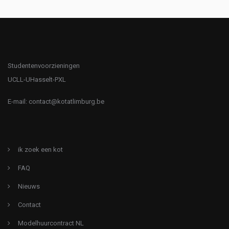
Studentenvoorzieningen
UCLL-UHasselt-PXL
E-mail:
contact@kotatlimburg.be
ik zoek een kot
FAQ
Nieuws
Contact
Modelhuurcontract NL