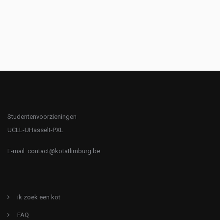
Studentenvoorzieningen
UCLL-UHasselt-PXL
E-mail:
contact@kotatlimburg.be
ik zoek een kot
FAQ