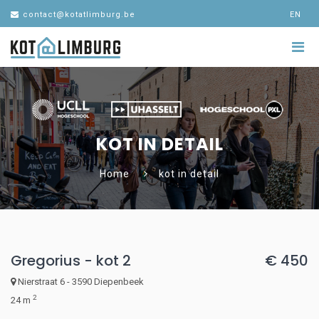
contact@kotatlimburg.be
EN
KOT IN DETAIL
Home
kot in detail
Gregorius - kot 2
€ 450
Nierstraat 6 - 3590 Diepenbeek
2
24 m