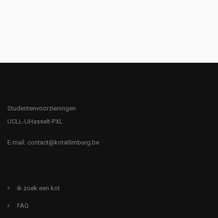
Studentenvoorzieningen
UCLL-UHasselt-PXL
E-mail:
contact@kotatlimburg.be
ik zoek een kot
FAQ