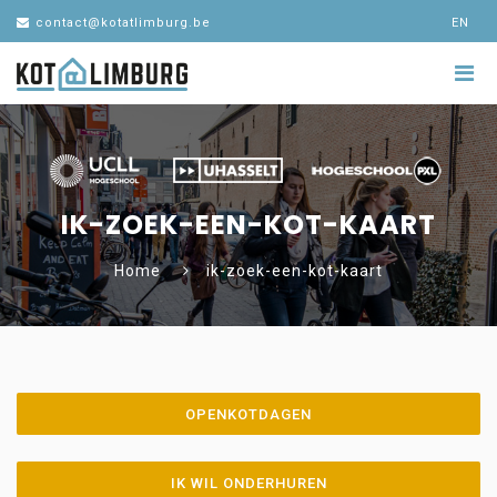
contact@kotatlimburg.be
EN
IK-ZOEK-EEN-KOT-KAART
Home
ik-zoek-een-kot-kaart
OPENKOTDAGEN
IK WIL ONDERHUREN