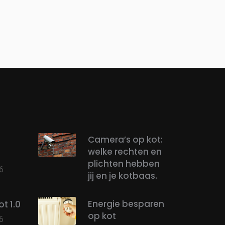
Camera’s op kot:
welke rechten en
plichten hebben
6
jij en je kotbaas.
Energie besparen
t 1.0
op kot
6