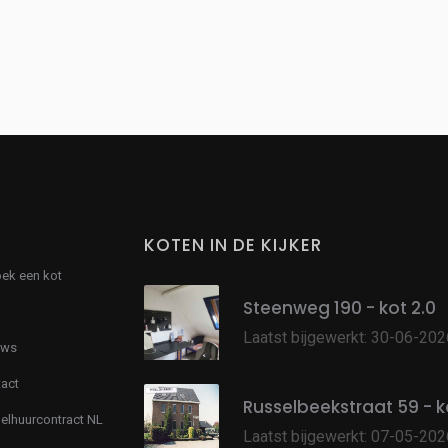
KOTEN IN DE KIJKER
oek een kot
Steenweg 190 - kot 2.0
Laatst bijgewerkt: 30-06-202
uws
act
Russelbeekstraat 59 - ko
lhuurcontract NL
Laatst bijgewerkt: 07-05-202