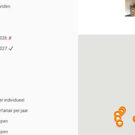
anden
026:
027:
ler individueel
rfaitair per jaar
epen
epen