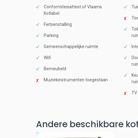
Conformiteisattest of Vlaams
Tui
Kotlabel
Toe
Fietsenstalling
Toi
Parking
rui
Gemeenschappelijke ruimte
Int
Wifi
Dou
rui
Bemeubeld
Keu
Muziekinstrumenten toegestaan
rui
TV
Andere beschikbare kot