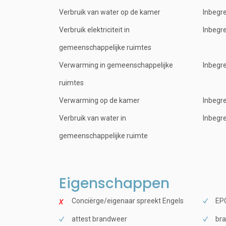
Verbruik van water op de kamer
Inbegr
Verbruik elektriciteit in
Inbegr
gemeenschappelijke ruimtes
Verwarming in gemeenschappelijke
Inbegr
ruimtes
Verwarming op de kamer
Inbegr
Verbruik van water in
Inbegr
gemeenschappelijke ruimte
Eigenschappen
Conciërge/eigenaar spreekt Engels
EPC
attest brandweer
bra