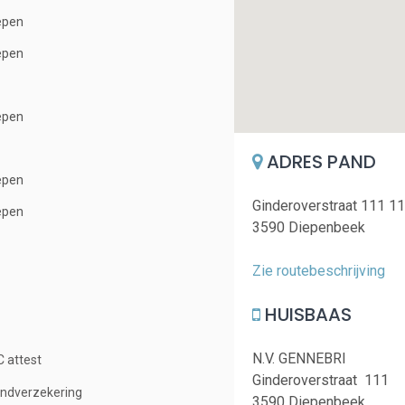
epen
epen
epen
ADRES PAND
epen
Ginderoverstraat 111 1
epen
3590 Diepenbeek
Zie routebeschrijving
HUISBAAS
N.V. GENNEBRI
 attest
Ginderoverstraat 111
ndverzekering
3590 Diepenbeek