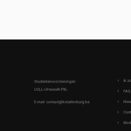
ik z
Studentenvoorzieningen
UCLL-UHasselt-PXL
FAQ
Nie
E-mail:
contact@kotatlimburg.be
Cont
Mode