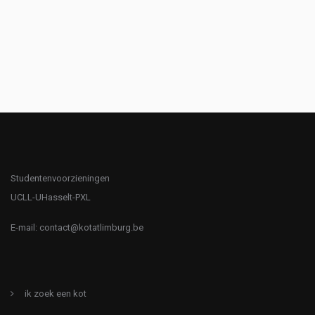
Studentenvoorzieningen
UCLL-UHasselt-PXL
E-mail:
contact@kotatlimburg.be
ik zoek een kot