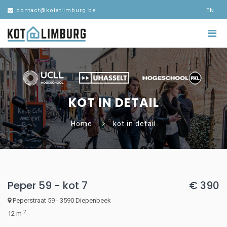
contact@kotatlimburg.be
EN
KOT IN DETAIL
Home
kot in detail
Peper 59 - kot 7
€ 390
Peperstraat 59 - 3590 Diepenbeek
2
12 m