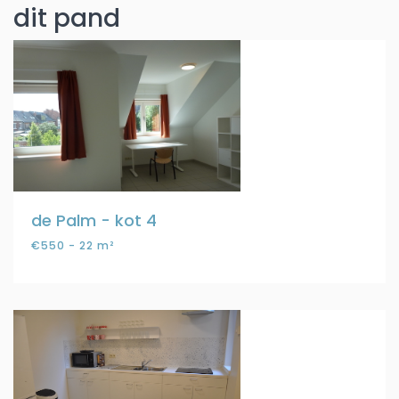
dit pand
de Palm - kot 4
€550 - 22 m²