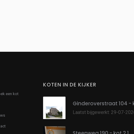
KOTEN IN DE KIJKER
oek een kot
Ginderoverstraat 104 - 
Laatst bijgewerkt: 29-07-202
uws
act
Steenweg 190 - kot 2.1