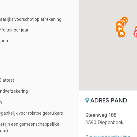
aarlijks voorschot op afrekening
rfaitair per jaar
epen
 attest
ndverzekering
ADRES PAND
n
gankelijk voor rolstoelgebruikers
Steenweg 188
3590 Diepenbeek
let (in een gemeenschappelijke
mte)