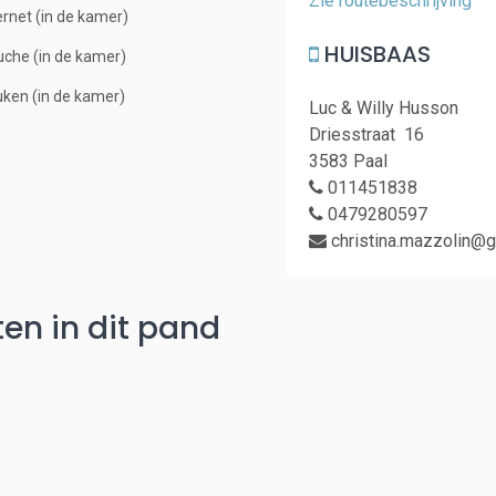
Zie routebeschrijving
ernet (in de kamer)
HUISBAAS
che (in de kamer)
ken (in de kamer)
Luc & Willy Husson
Driesstraat 16
3583 Paal
011451838
0479280597
christina.mazzolin@
en in dit pand