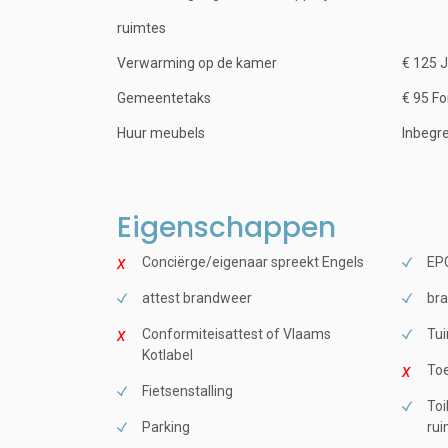
ruimtes
Verwarming op de kamer
€ 125 J
Gemeentetaks
€ 95 Fo
Huur meubels
Inbegr
Eigenschappen
Conciërge/eigenaar spreekt Engels
EPC
attest brandweer
bra
Conformiteisattest of Vlaams
Tui
Kotlabel
Toe
Fietsenstalling
Toi
Parking
rui