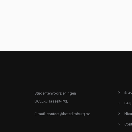
ik z
Studentenvoorzieningen
UCLL-UHasselt-PXL
FAQ
Nie
E-mail:
contact@kotatlimburg.be
Cont