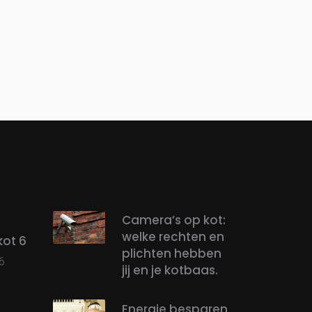
Camera’s op kot:
welke rechten en
kot 6
plichten hebben
6
jij en je kotbaas.
Energie besparen