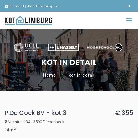
contact@kotatlimburg.be
EN
KOT IN DETAIL
Home
kot in detail
P.De Cock BV - kot 3
€ 355
Nierstraat 34 - 3590 Diepenbeek
2
14 m