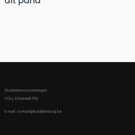
dit pand
Studentenvoorzieningen
UCLL-UHasselt-PXL
E-mail:
contact@kotatlimburg.be