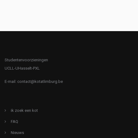
Studentenvoorzieningen
UCLL-UHasselt-PXL
E-mail:
contact@kotatlimburg.be
ik zoek een kot
FAQ
Nieuws