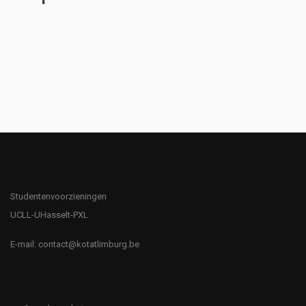
Studentenvoorzieningen
UCLL-UHasselt-PXL
E-mail:
contact@kotatlimburg.be