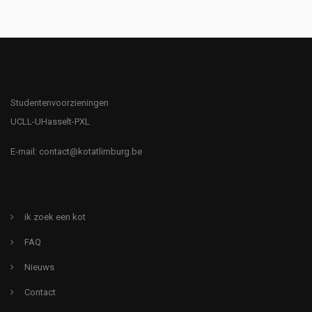
Studentenvoorzieningen
UCLL-UHasselt-PXL
E-mail:
contact@kotatlimburg.be
ik zoek een kot
FAQ
Nieuws
Contact