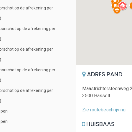
orschot op de afrekening per
)
oorschot op de afrekening per
)
orschot op de afrekening per
)
oorschot op de afrekening per
ADRES PAND
)
Maastrichtersteenweg 
orschot op de afrekening per
3500 Hasselt
)
Zie routebeschrijving
epen
epen
HUISBAAS