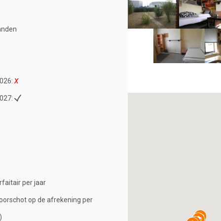
anden
026:
027:
rfaitair per jaar
oorschot op de afrekening per
)