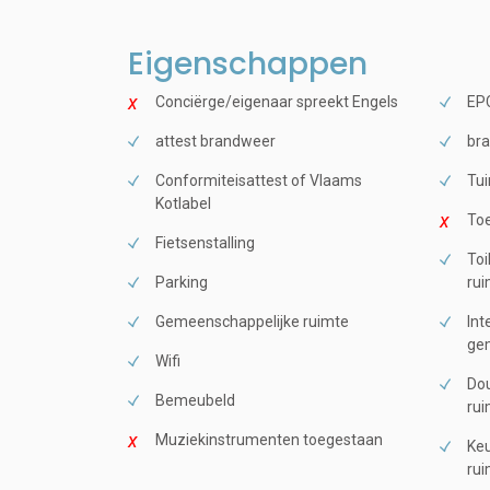
Eigenschappen
Conciërge/eigenaar spreekt Engels
EPC
attest brandweer
bra
Conformiteisattest of Vlaams
Tui
Kotlabel
Toe
Fietsenstalling
Toi
Parking
rui
Gemeenschappelijke ruimte
Int
gem
Wifi
Dou
Bemeubeld
rui
Muziekinstrumenten toegestaan
Keu
rui