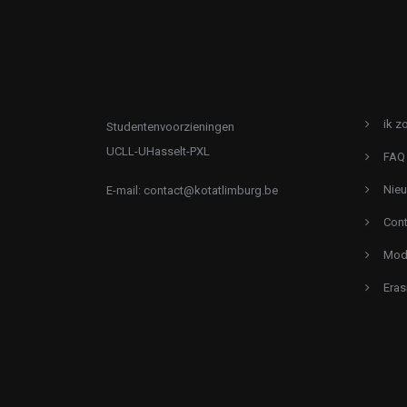
ik z
Studentenvoorzieningen
UCLL-UHasselt-PXL
FAQ
Nie
E-mail:
contact@kotatlimburg.be
Cont
Mode
Eras