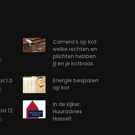
Camera’s op kot:
welke rechten en
plichten hebben
6
jij en je kotbaas.
Energie besparen
t 1.0
op kot
6
In de kijker:
ot 12
Huuradvies
Hasselt
6