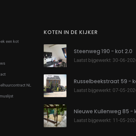
KOTEN IN DE KIJKER
oek een kot
Steenweg 190 - kot 2.0
Laatst bijgewerkt: 30-06-202
uws
act
Russelbeekstraat 59 - ko
lhuurcontract NL
Laatst bijgewerkt: 07-05-202
muslijst
Nieuwe Kuilenweg 85 - k
Laatst bijgewerkt: 11-05-202