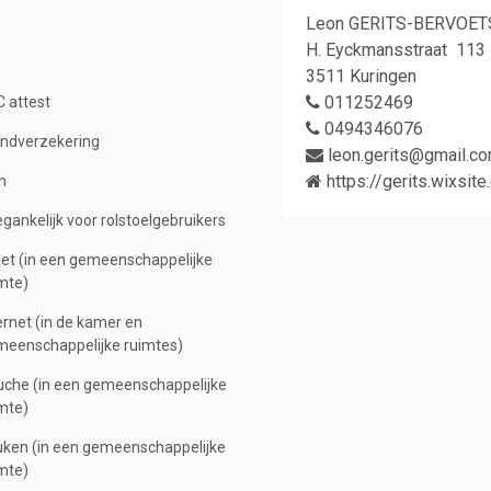
Leon GERITS-BERVOET
H. Eyckmansstraat 11
3511 Kuringen
011252469
 attest
0494346076
ndverzekering
leon.gerits@gmail.c
https://gerits.wixsi
n
gankelijk voor rolstoelgebruikers
let (in een gemeenschappelijke
mte)
ernet (in de kamer en
eenschappelijke ruimtes)
che (in een gemeenschappelijke
mte)
ken (in een gemeenschappelijke
mte)