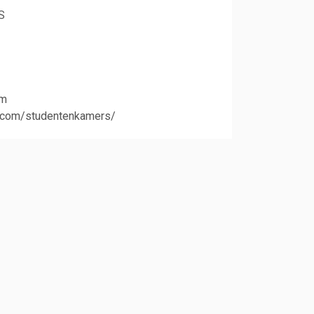
S
3
om
te.com/studentenkamers/