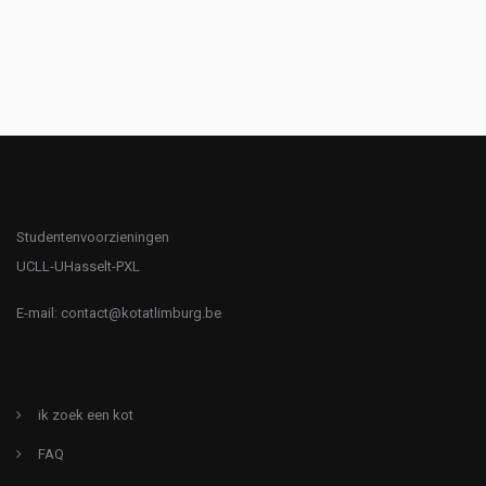
Studentenvoorzieningen
UCLL-UHasselt-PXL
E-mail:
contact@kotatlimburg.be
ik zoek een kot
FAQ