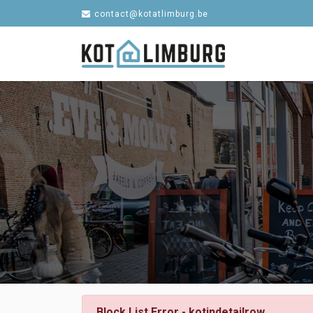
contact@kotatlimburg.be
Block List Error - kotindetailrow