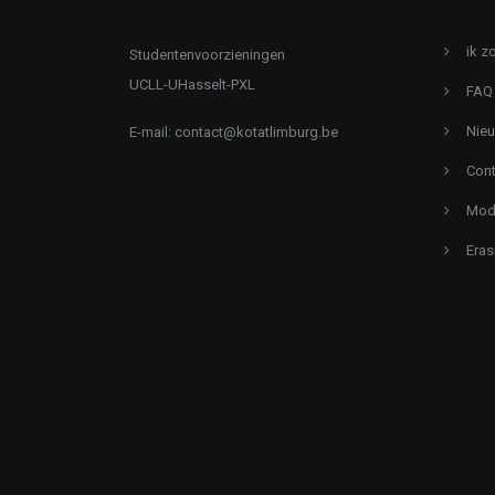
ik z
Studentenvoorzieningen
UCLL-UHasselt-PXL
FAQ
Nie
E-mail:
contact@kotatlimburg.be
Cont
Mode
Eras