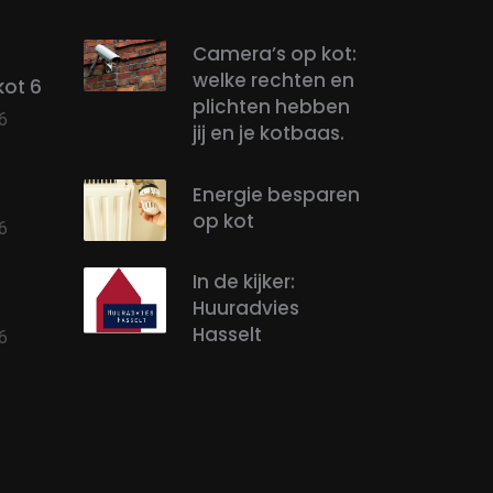
Camera’s op kot:
welke rechten en
kot 6
plichten hebben
6
jij en je kotbaas.
Energie besparen
op kot
6
In de kijker:
2
Huuradvies
Hasselt
6