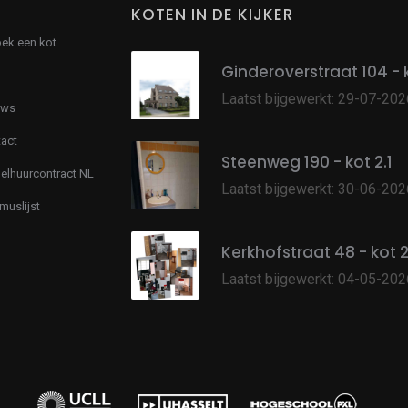
KOTEN IN DE KIJKER
oek een kot
Ginderoverstraat 104 - 
Laatst bijgewerkt: 29-07-202
uws
act
Steenweg 190 - kot 2.1
lhuurcontract NL
Laatst bijgewerkt: 30-06-202
muslijst
Kerkhofstraat 48 - kot 
Laatst bijgewerkt: 04-05-202