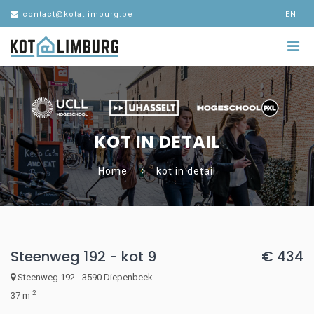
contact@kotatlimburg.be
EN
KOT IN DETAIL
Home
kot in detail
Steenweg 192 - kot 9
€ 434
Steenweg 192 - 3590 Diepenbeek
2
37 m